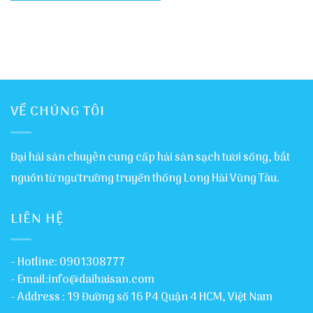
VỀ CHÚNG TÔI
Đại hải sản chuyên cung cấp hải sản sạch tươi sống, bắt
nguồn từ ngư trường truyền thống Long Hải Vũng Tàu.
LIÊN HỆ
- Hotline: 0901308777
- Email:info@daihaisan.com
- Address : 19 Đường số 16 P4 Quận 4 HCM, Việt Nam