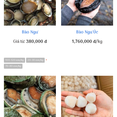
Bào Ngư
Bào Ngư Úc
Giá từ:
380,000
đ
1,760,000
đ
/kg
100-120 con/kg
20-30 con/kg
*
70-80 con/kg