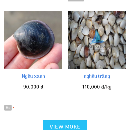
Ngêu xanh
nghêu trắng
90,000
đ
110,000
đ
/kg
1kg
*
VIEW MORE