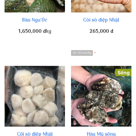
Bàu Ngư Úc
Còi sò điệp Nhật
1,650,000
đ
kg
265,000
đ
40-60 con/kg
*
Sống
Cồi sò điệp Nhật
Hàu Mỹ sống