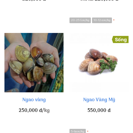
20-25 Con/kg
10-12 con/kg
*
Sống
Ngao vàng
Ngao Vàng Mỹ
250,000
đ
/kg
550,000
đ
5-6con/kg
*