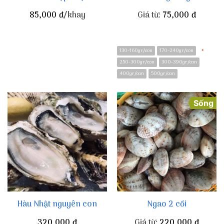
85,000
đ
/khay
Giá từ:
75,000
đ
130-160gr/con
170-240gr/con
*
250-300gr/con
300-390gr/con
400gr/con
500gr/con
Sống
Hàu Nhật nguyên con
Ngao 2 cồi
320,000
đ
Giá từ:
220,000
đ