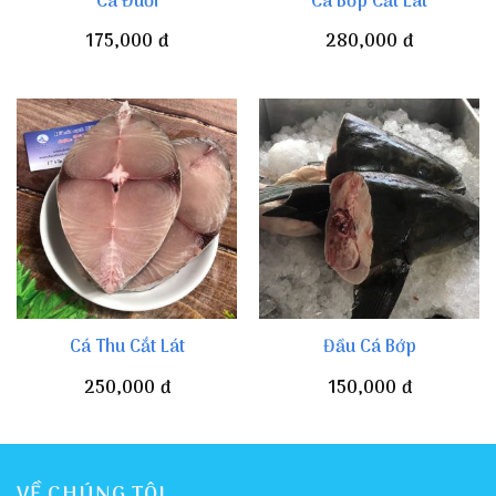
Cá Đuối
Cá Bớp Cắt Lát
175,000
đ
280,000
đ
Cá Thu Cắt Lát
Đầu Cá Bớp
250,000
đ
150,000
đ
VỀ CHÚNG TÔI