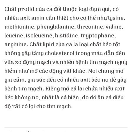
Chất protid của cá đối thuộc loại đạm quí, có
nhiều axit amin cần thiết cho cơ thể như lysine,
methionine, phenylalanine, threonine, valine,
leucine, isoleucine, histidine, tryptophane,
arginine. Chất lipid của cá là loại chất béo tốt
không gây tăng cholesterol trong máu dẫn đến
vữa xơ động mạch và nhiều bệnh tim mạch nguy
hiểm như mỡ các động vât khác. Nói chung mỡ
gia cầm, gia súc đều có nhiều axit béo no dễ gây
bệnh tim mạch. Riêng mỡ cá lại chứa nhiều axit
béo không no, nhất là cá biển, do đó ăn cá điều
độ rất có lợi cho tim mạch.