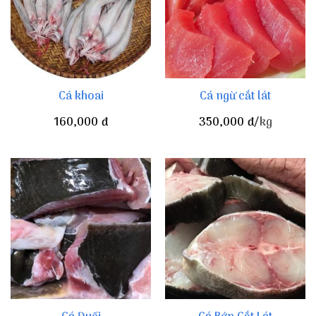
Cá khoai
Cá ngừ cắt lát
160,000
đ
350,000
đ
/kg