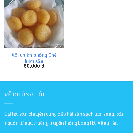
Xôi chiên phồng Chế
biến sẵn
50,000
đ
VỀ CHÚNG TÔI
Đại hải sản chuyên cung cấp hải sản sạch tươi sống, bắt
nguồn từ ngư trường truyền thống Long Hải Vũng Tàu.