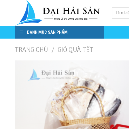
Skip
to
content
DANH MỤC SẢN PHẨM
TRANG CHỦ
GIỎ QUÀ TẾT
/