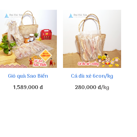
Giỏ quà Sao Biển
Cá đù xẻ 6con/kg
1,589,000
đ
280,000
đ
/kg