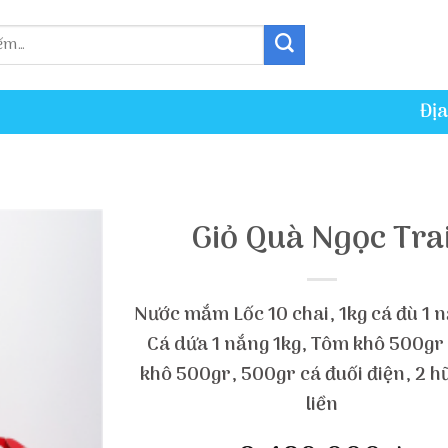
Địa
Giỏ Quà Ngọc Tra
Nước mắm Lốc 10 chai, 1kg cá đù 1 n
Cá dứa 1 nắng 1kg, Tôm khô 500gr
khô 500gr, 500gr cá đuối điện, 2 h
liền