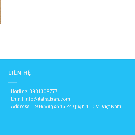
LIÊN HỆ
- Hotline: 0901308777
- Email:info@daihaisan.com
- Address : 19 Đường số 16 P4 Quận 4 HCM, Việt Nam