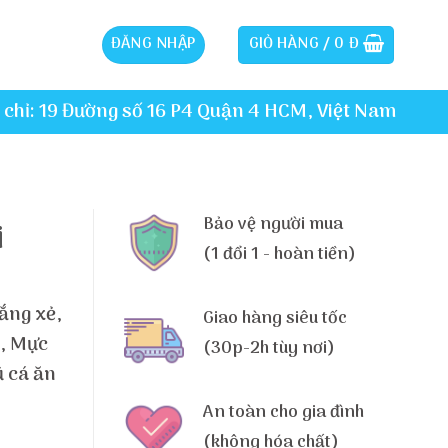
ĐĂNG NHẬP
GIỎ HÀNG /
0
Đ
 chỉ: 19 Đường số 16 P4 Quận 4 HCM, Việt Nam
Bảo vệ người mua
i
(1 đổi 1 - hoàn tiền)
ắng xẻ,
Giao hàng siêu tốc
 , Mực
(30p-2h tùy nơi)
ũ cá ăn
An toàn cho gia đình
(không hóa chất)