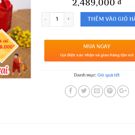
2,489,000
đ
Số lượng
THÊM VÀO GIỎ 
MUA NGAY
Gọi điện xác nhận và giao hàng tận nơi
Danh mục:
Giỏ quà tết