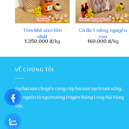
Tôm khô size lớn
Cá đù 1 nắng nguyên
nhất
con
1,350,000
đ
/kg
160,000
đ
/kg
VỀ CHÚNG TÔI
Đại hải sản chuyên cung cấp hải sản sạch tươi sống,
bắt nguồn từ ngư trường truyền thống Long Hải Vũng
Tàu.