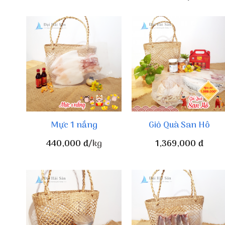
Mực 1 nắng
Giỏ Quà San Hô
440,000
đ
/kg
1,369,000
đ