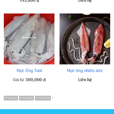
195,000
đ
Liên hệ
Mực Ống Tươi
Mực ống nhiều size
Giá từ:
300,000
đ
Liên hệ
3-5 con/kg
6-8 con/kg
9-12 con/kg
*