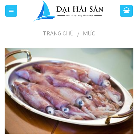
Skip
to
content
TRANG CHỦ
MỰC
/