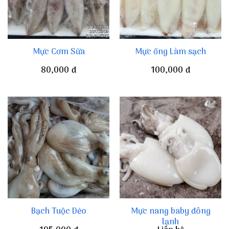
Mực Cơm Sữa
Mực ống Làm sạch
80,000
đ
100,000
đ
Mực nang baby đông
Bạch Tuộc Dẻo
lạnh