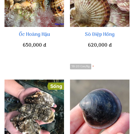
Ốc Hoàng Hậu
Sò Điệp Hồng
650,000
đ
620,000
đ
18-20 Con/Kg
*
Sống