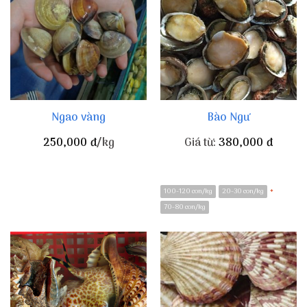
Ngao vàng
Bào Ngư
250,000
đ
/kg
Giá từ:
380,000
đ
100-120 con/kg
20-30 con/kg
*
70-80 con/kg