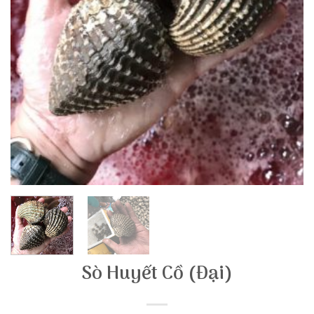
Sò Huyết Cồ (Đại)