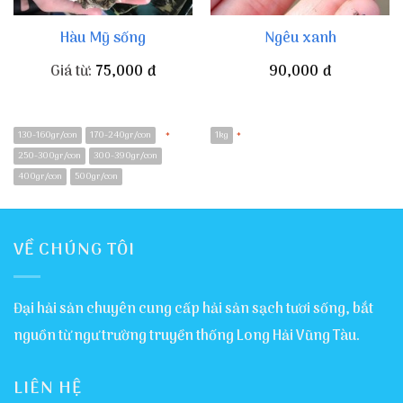
Hàu Mỹ sống
Ngêu xanh
Giá từ:
75,000
đ
90,000
đ
130-160gr/con
170-240gr/con
1kg
*
*
250-300gr/con
300-390gr/con
400gr/con
500gr/con
VỀ CHÚNG TÔI
Đại hải sản chuyên cung cấp hải sản sạch tươi sống, bắt
nguồn từ ngư trường truyền thống Long Hải Vũng Tàu.
LIÊN HỆ