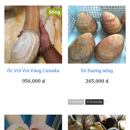
Sống
Ốc Vòi Voi Vàng Canada
Sò Dương sống
950,000
đ
265,000
đ
3-5 con/kg
6-10 con/kg
*