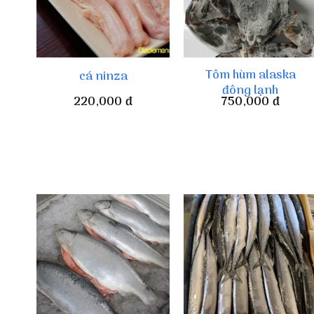
Tôm hùm alaska
cá ninza
đông lạnh
220,000
đ
750,000
đ