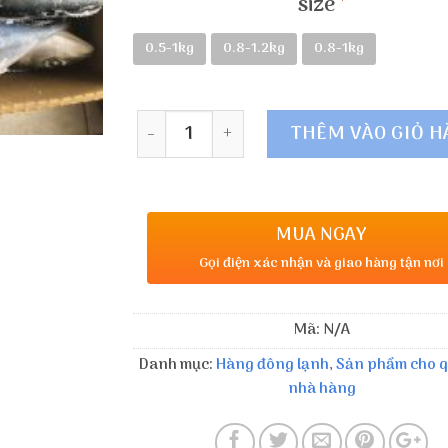
size
0.5-1kg
0.8-1.2kg
0.8-1kg
Số lượng
THÊM VÀO GIỎ 
MUA NGAY
Gọi điện xác nhận và giao hàng tận nơi
Mã:
N/A
Danh mục:
Hàng đông lạnh
,
Sản phẩm cho 
nhà hàng