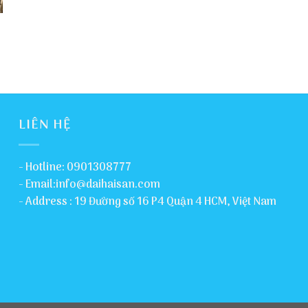
LIÊN HỆ
- Hotline: 0901308777
- Email:info@daihaisan.com
- Address : 19 Đường số 16 P4 Quận 4 HCM, Việt Nam