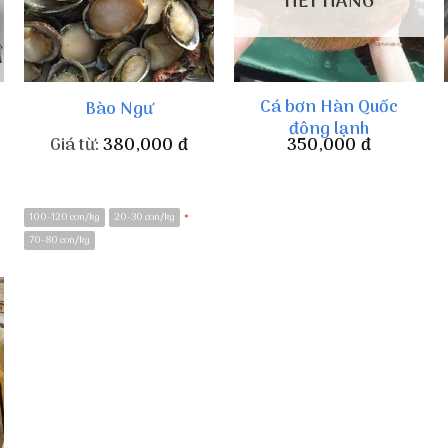
HẾT HÀNG
Cá bơn Hàn Quốc
Bào Ngư
đông lạnh
Giá từ:
380,000
đ
350,000
đ
100-120 con/kg
20-30 con/kg
*
70-80 con/kg