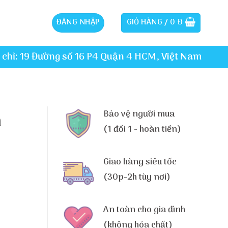
ĐĂNG NHẬP
GIỎ HÀNG /
0
Đ
 chỉ: 19 Đường số 16 P4 Quận 4 HCM, Việt Nam
Bảo vệ người mua
h
(1 đổi 1 - hoàn tiền)
Giao hàng siêu tốc
(30p-2h tùy nơi)
An toàn cho gia đình
(không hóa chất)