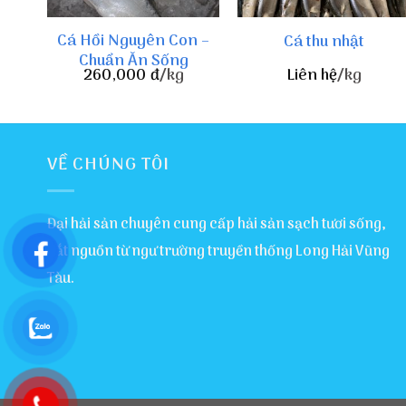
Cá Hồi Nguyên Con –
Cá thu nhật
Chuẩn Ăn Sống
260,000
đ
/kg
Liên hệ
/kg
VỀ CHÚNG TÔI
Đại hải sản chuyên cung cấp hải sản sạch tươi sống,
bắt nguồn từ ngư trường truyền thống Long Hải Vũng
Tàu.