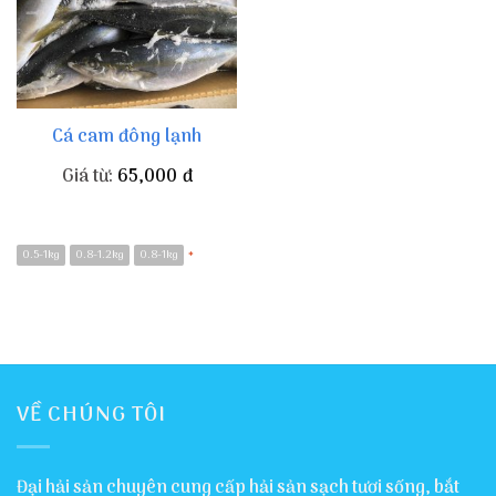
Cá cam đông lạnh
Giá từ:
65,000
đ
0.5-1kg
0.8-1.2kg
0.8-1kg
*
VỀ CHÚNG TÔI
Đại hải sản chuyên cung cấp hải sản sạch tươi sống, bắt