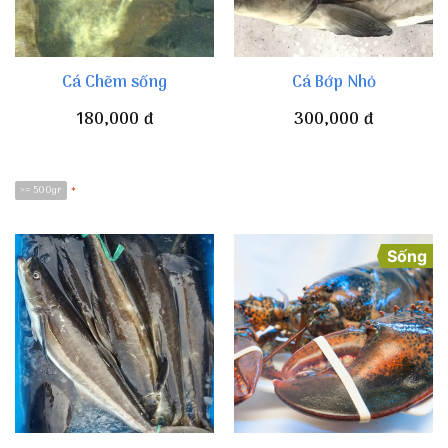
Cá Chẽm sống
Cá Bớp Nhỏ
180,000
đ
300,000
đ
>= 500gr
*
Sống