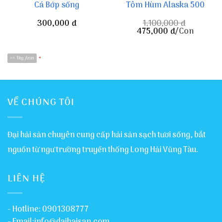
Cá Bớp sống
Tôm Hùm Alaska 500
300,000
đ
1,100,000
đ
475,000
đ
/Con
>= 1kg /con
*
VỀ CHÚNG TÔI
Đại hải sản chuyên cung cấp hải sản sạch tươi sống, bắt
nguồn từ ngư trường truyền thống Long Hải Vũng Tàu.
LIÊN HỆ
- Hotline: 0901308777
- Email:info@daihaisan.com