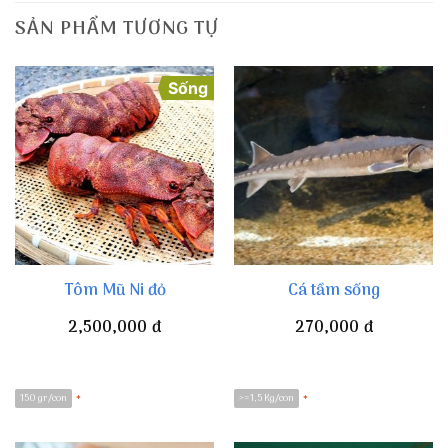
SẢN PHẨM TƯƠNG TỰ
Sống
Tôm Mũ Ni đỏ
Cá tầm sống
2,500,000
đ
270,000
đ
150 gr/con
>=1,5 Kg/con
*
*