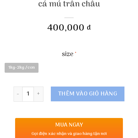
cá mú trân châu
400,000
đ
size
1kg-2kg /con
Số lượng
THÊM VÀO GIỎ HÀNG
MUA NGAY
Gọi điện xác nhận và giao hàng tận nơi