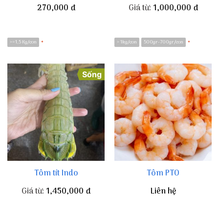
270,000
đ
Giá từ:
1,000,000
đ
>=1,5 Kg/con
> 1kg/con
500gr-700gr/con
*
*
Sống
Tôm tít Indo
Tôm PTO
Giá từ:
1,450,000
đ
Liên hệ