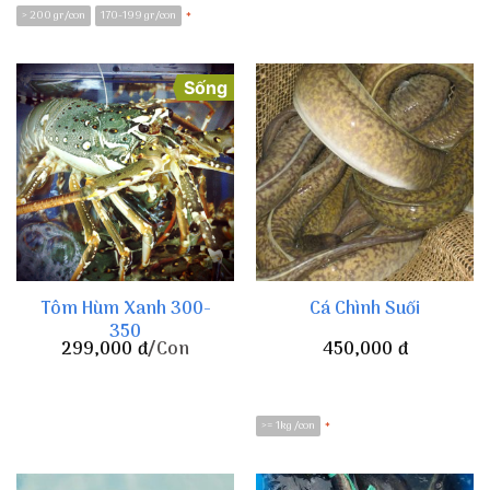
> 200 gr/con
170-199 gr/con
*
Sống
Tôm Hùm Xanh 300-
Cá Chình Suối
350
299,000
đ
/Con
450,000
đ
>= 1kg /con
*