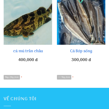
cá mú trân châu
Cá Bớp sống
400,000
đ
300,000
đ
1kg-2kg /con
>= 1kg /con
*
*
VỀ CHÚNG TÔI