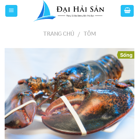
Skip
to
content
TRANG CHỦ
TÔM
/
Sống