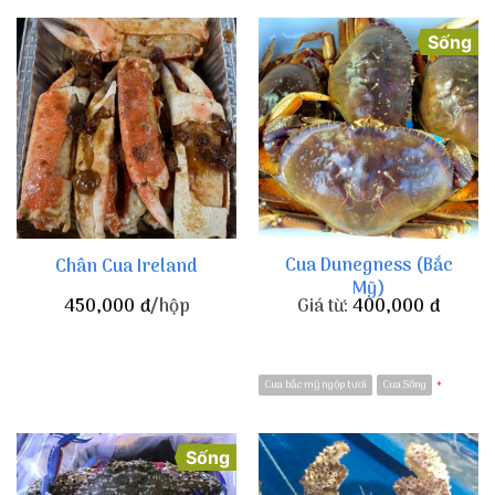
Sống
Cua Dunegness (Bắc
Chân Cua Ireland
Mỹ)
450,000
đ
/hộp
Giá từ:
400,000
đ
Cua bắc mỹ ngộp tươi
Cua Sống
*
Sống