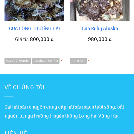
CUA LÔNG THƯỢNG HẢI
Cua Ruby Alaska
Giá từ:
800,000
đ
980,000
đ
Cua cái 7-8con/kg
Cua đực 6-7con/kg
1-4kg /con
*
*
VỀ CHÚNG TÔI
Đại hải sản chuyên cung cấp hải sản sạch tươi sống, bắt
nguồn từ ngư trường truyền thống Long Hải Vũng Tàu.
LIÊN HỆ