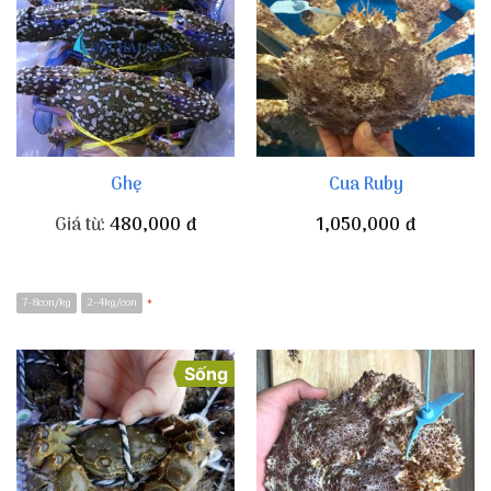
Ghẹ
Cua Ruby
Giá từ:
480,000
đ
1,050,000
đ
7-8con/kg
2-4kg/con
*
Sống