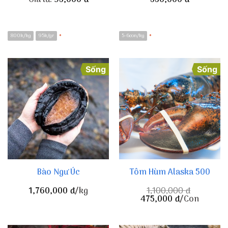
800k/kg
95k/gr
5-6con/kg
*
*
Sống
Sống
Bào Ngư Úc
Tôm Hùm Alaska 500
1,760,000
đ
/kg
1,100,000
đ
475,000
đ
/Con