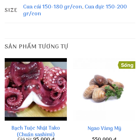
Cua cái 150-180 gr/con
,
Cua đực 150-200
SIZE
gr/con
SẢN PHẨM TƯƠNG TỰ
Sống
Bạch Tuộc Nhật Tako
Ngao Vàng Mỹ
(Chuẩn sashimi)
Giá từ:
95,000
đ
550,000
đ