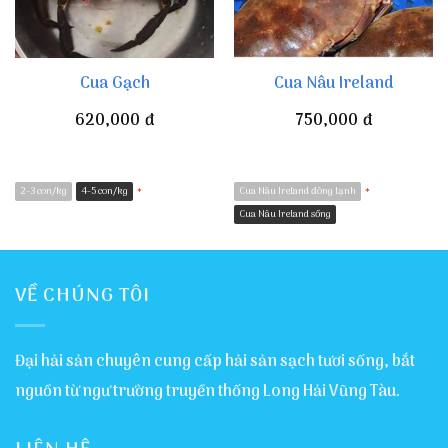
Cua Gạch
Cua Nâu Ireland
620,000
đ
750,000
đ
2-3 con/kg
4-5 con/kg
Cua Nâu Ireland đông lạnh
*
*
Cua Nâu Ireland sống
VỀ CHÚNG TÔI
Đại hải sản chuyên cung cấp hải sản sạch tươi sống, bắt
nguồn từ ngư trường truyền thống Long Hải Vũng Tàu.