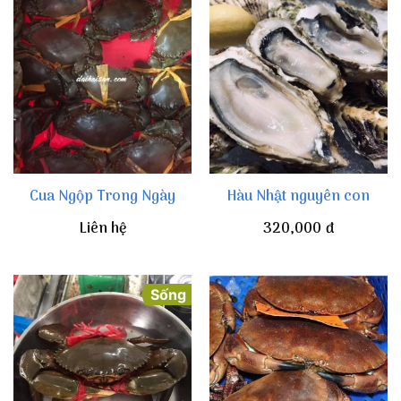
Cua Ngộp Trong Ngày
Hàu Nhật nguyên con
Liên hệ
320,000
đ
Sống