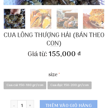
CUA LÔNG THƯỢNG HẢI (BÁN THEO
CON)
Giá từ:
155,000
đ
size
Cua cái 150-180 gr/con
Cua đực 150-200 gr/con
Số lượng
THÊM VÀO GIỎ HÀNG