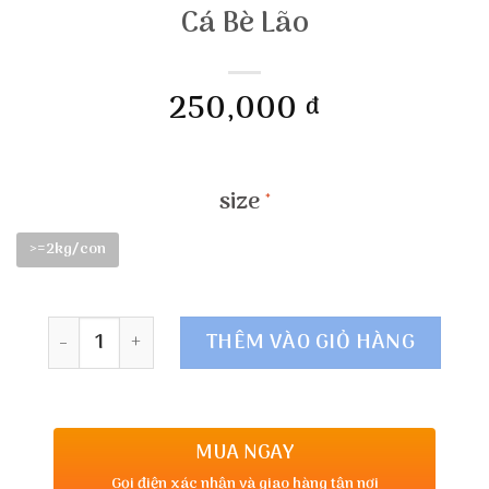
Cá Bè Lão
250,000
đ
size
>=2kg/con
Số lượng
THÊM VÀO GIỎ HÀNG
MUA NGAY
Gọi điện xác nhận và giao hàng tận nơi