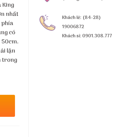
 King
ớn nhất
Khách lẻ: (84-28)
n phía
19006872
úng có
Khách sỉ: 0901.308.777
n 50cm.
ải lặn
 trong