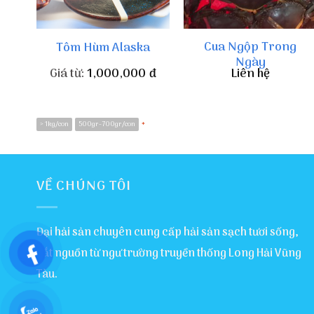
Cua Ngộp Trong
Tôm Hùm Alaska
Ngày
Giá từ:
1,000,000
đ
Liên hệ
> 1kg/con
500gr-700gr/con
*
VỀ CHÚNG TÔI
Đại hải sản chuyên cung cấp hải sản sạch tươi sống,
bắt nguồn từ ngư trường truyền thống Long Hải Vũng
Tàu.