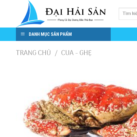
Skip
to
content
DANH MỤC SẢN PHẨM
TRANG CHỦ
CUA - GHẸ
/