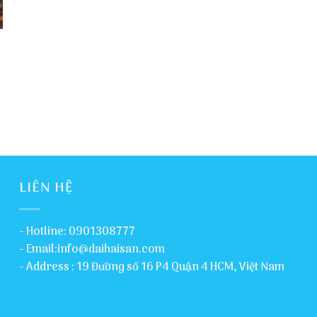
LIÊN HỆ
- Hotline: 0901308777
- Email:info@daihaisan.com
- Address : 19 Đường số 16 P4 Quận 4 HCM, Việt Nam