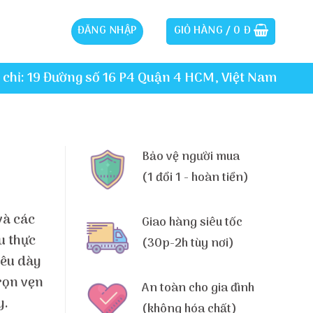
ĐĂNG NHẬP
GIỎ HÀNG /
0
Đ
 chỉ: 19 Đường số 16 P4 Quận 4 HCM, Việt Nam
Bảo vệ người mua
(1 đổi 1 - hoàn tiền)
và các
Giao hàng siêu tốc
u thực
(30p-2h tùy nơi)
iêu dày
trọn vẹn
An toàn cho gia đình
y.
(không hóa chất)