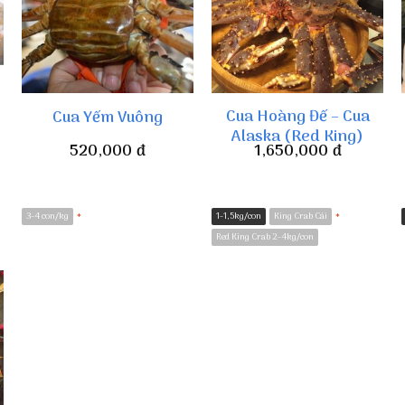
Cua Hoàng Đế – Cua
Cua Yếm Vuông
Alaska (Red King)
520,000
đ
1,650,000
đ
3-4 con/kg
1-1,5kg/con
King Crab Cái
*
*
Red King Crab 2-4kg/con