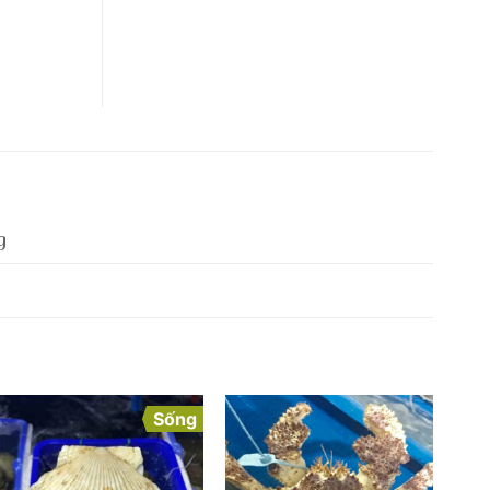
g
Sống