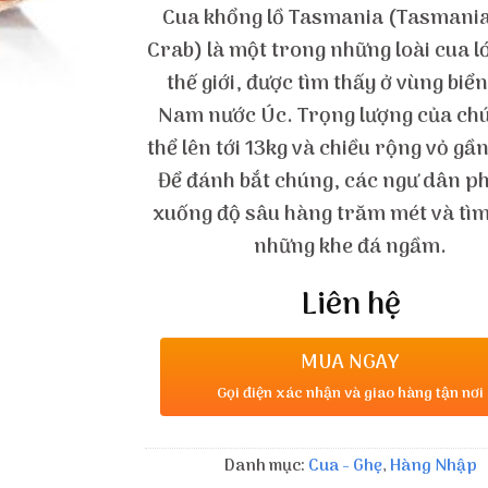
Cua khổng lồ Tasmania (Tasmania
Crab) là một trong những loài cua l
thế giới, được tìm thấy ở vùng biể
Nam nước Úc. Trọng lượng của ch
thể lên tới 13kg và chiều rộng vỏ gầ
Để đánh bắt chúng, các ngư dân ph
xuống độ sâu hàng trăm mét và tìm
những khe đá ngầm.
Liên hệ
MUA NGAY
Gọi điện xác nhận và giao hàng tận nơi
Danh mục:
Cua - Ghẹ
,
Hàng Nhập