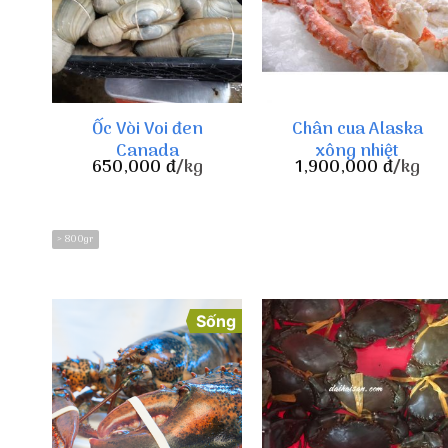
Ốc Vòi Voi đen
Chân cua Alaska
Canada
xông nhiệt
650,000
đ
/kg
1,900,000
đ
/kg
> 800gr
Sống