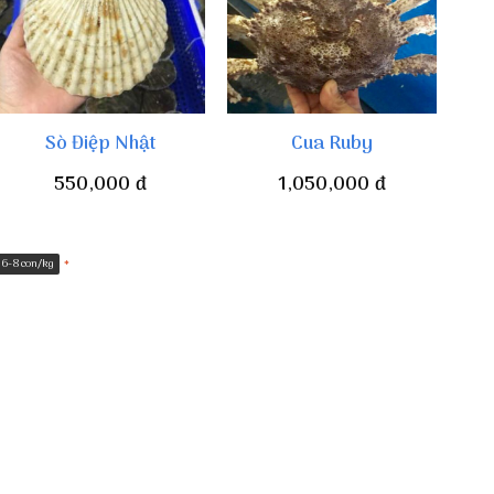
Sò Điệp Nhật
Cua Ruby
550,000
đ
1,050,000
đ
6-8 con/kg
*