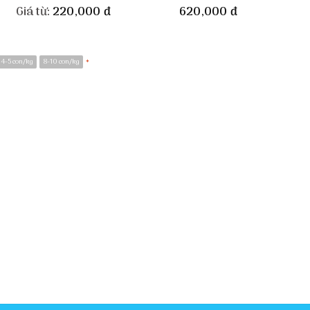
Giá từ:
220,000
đ
620,000
đ
4-5 con/kg
8-10 con/kg
*