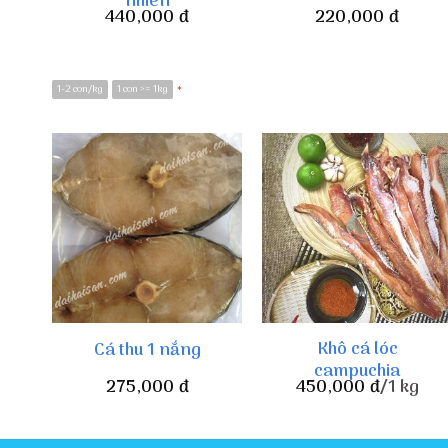
nhiên
440,000
đ
220,000
đ
1-2 con/kg
1 con >= 1kg
*
Khô cá lóc
Cá thu 1 nắng
campuchia
275,000
đ
450,000
đ
/1 kg