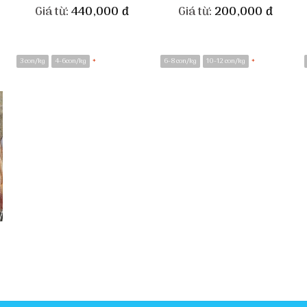
Giá từ:
440,000
đ
Giá từ:
200,000
đ
3 con/kg
4-6con/kg
6-8 con/kg
10-12 con/kg
*
*