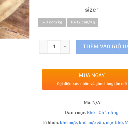
size
6-8 con/kg
10-12 con/kg
Số lượng
THÊM VÀO GIỎ 
MUA NGAY
Gọi điện xác nhận và giao hàng tận nơi
Mã:
N/A
Danh mục:
Khô - Cá 1 nắng
Từ khóa:
khô mực
,
khô mực câu
,
mực khô
,
M