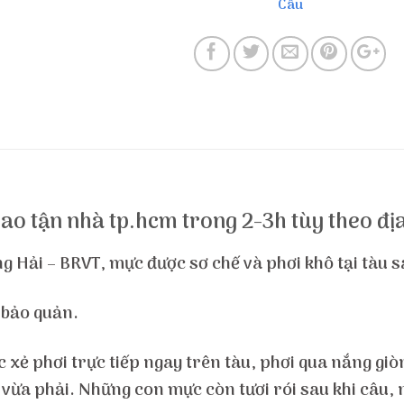
Câu
ao tận nhà tp.hcm trong 2-3h tùy theo đị
 Hải – BRVT, mực được sơ chế và phơi khô tại tàu s
 bảo quản.
ẻ phơi trực tiếp ngay trên tàu, phơi qua nắng giòn
 vừa phải. Những con mực còn tươi rói sau khi câu, 