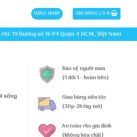
ĐĂNG NHẬP
GIỎ HÀNG /
0
Đ
 chỉ: 19 Đường số 16 P4 Quận 4 HCM, Việt Nam
Bảo vệ người mua
(1 đổi 1 - hoàn tiền)
ơi sống
Giao hàng siêu tốc
(30p-2h tùy nơi)
An toàn cho gia đình
(không hóa chất)