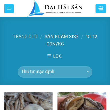
Skip
to
content
TRANG CHỦ
SẢN PHẨM SIZE
10-12
/
/
CON/KG
LỌC