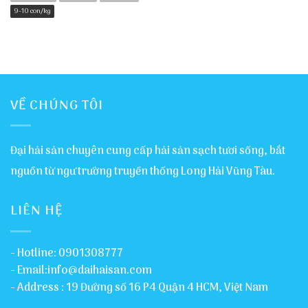
9-10 con/kg
VỀ CHÚNG TÔI
Đại hải sản chuyên cung cấp hải sản sạch tươi sống, bắt
nguồn từ ngư trường truyền thống Long Hải Vũng Tàu.
LIÊN HỆ
- Hotline: 0901308777
- Email:info@daihaisan.com
- Address : 19 Đường số 16 P4 Quận 4 HCM, Việt Nam