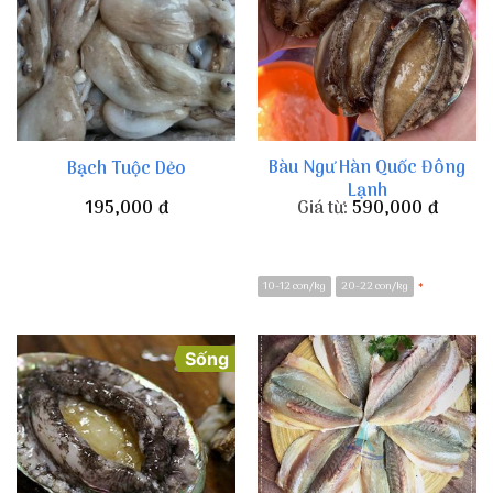
Bàu Ngư Hàn Quốc Đông
Bạch Tuộc Dẻo
Lạnh
195,000
đ
Giá từ:
590,000
đ
10-12 con/kg
20-22 con/kg
*
Sống