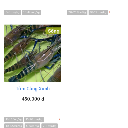
6-8 con/kg
10-12 con/kg
20-25 Con/kg
10-12 con/kg
*
*
Sống
Tôm Càng Xanh
450,000
đ
13-15 Con/kg
15-20 con/kg
*
10-12 con/kg
5-6con/kg
7-8 con/kg