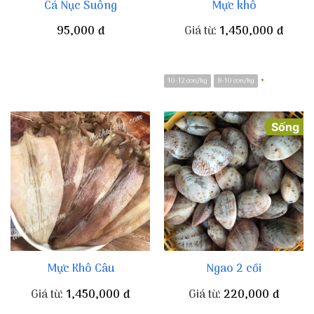
Cá Nục Suông
Mực khô
95,000
đ
Giá từ:
1,450,000
đ
10-12 con/kg
8-10 con/kg
*
Sống
Mực Khô Câu
Ngao 2 cồi
Giá từ:
1,450,000
đ
Giá từ:
220,000
đ