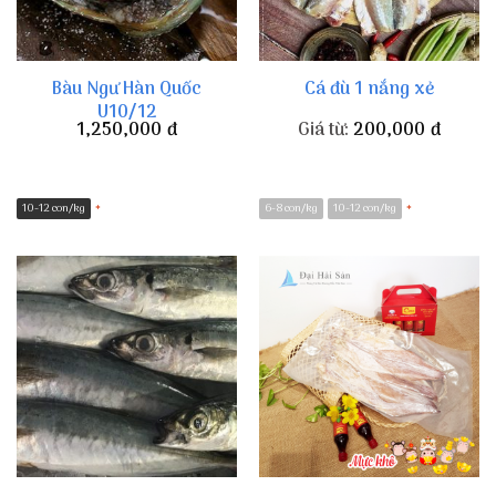
Bàu Ngư Hàn Quốc
Cá đù 1 nắng xẻ
U10/12
1,250,000
đ
Giá từ:
200,000
đ
10-12 con/kg
6-8 con/kg
10-12 con/kg
*
*