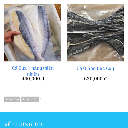
Cá Dứa 1 nắng thiên
Cá Ó Sao Hắc Cấy
nhiên
440,000
đ
620,000
đ
1-2 con/kg
1 con >= 1kg
*
VỀ CHÚNG TÔI