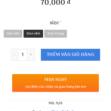
70,000
đ
size
Size lớn
Size nhỏ
Size trung
Số lượng
THÊM VÀO GIỎ HÀNG
MUA NGAY
Gọi điện xác nhận và giao hàng tận nơi
Mã:
N/A