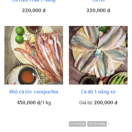
Cá Lưỡi Trâu 1 Nắng
Cá Hố
220,000
đ
220,000
đ
Khô cá lóc campuchia
Cá đù 1 nắng xẻ
450,000
đ
/1 kg
Giá từ:
200,000
đ
6-8 con/kg
10-12 con/kg
*