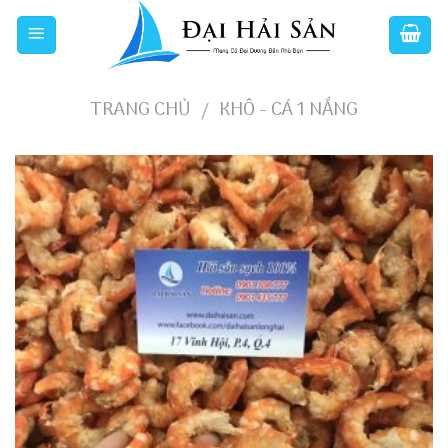
Skip
to
content
TRANG CHỦ
KHÔ - CÁ 1 NẮNG
/