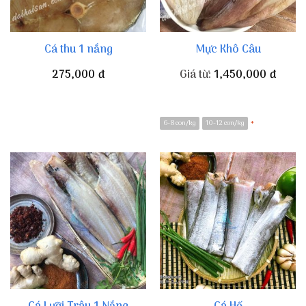
Cá thu 1 nắng
Mực Khô Câu
275,000
đ
Giá từ:
1,450,000
đ
6-8 con/kg
10-12 con/kg
*