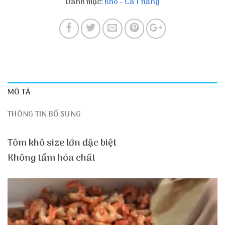
Danh mục:
Khô - Cá 1 nắng
MÔ TẢ
THÔNG TIN BỔ SUNG
Tôm khô size lớn đặc biệt
Không tẩm hóa chất
Trình
chơi
Video