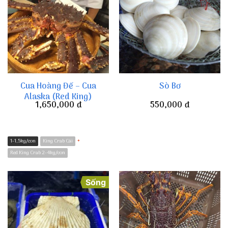
Cua Hoàng Đế – Cua
Sò Bơ
Alaska (Red King)
1,650,000
đ
550,000
đ
1-1,5kg/con
King Crab Cái
*
Red King Crab 2-4kg/con
Sống