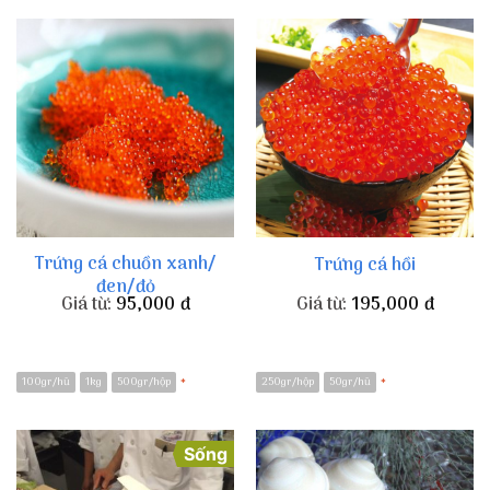
Trứng cá chuồn xanh/
Trứng cá hồi
đen/đỏ
Giá từ:
95,000
đ
Giá từ:
195,000
đ
100gr/hũ
1kg
500gr/hộp
250gr/hộp
50gr/hũ
*
*
Sống