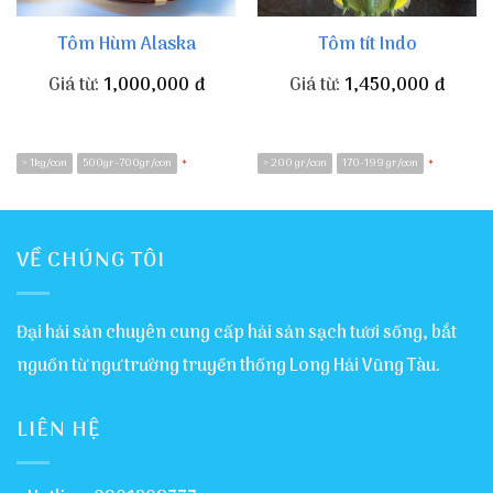
Tôm Hùm Alaska
Tôm tít Indo
Giá từ:
1,000,000
đ
Giá từ:
1,450,000
đ
> 1kg/con
500gr-700gr/con
> 200 gr/con
170-199 gr/con
*
*
VỀ CHÚNG TÔI
Đại hải sản chuyên cung cấp hải sản sạch tươi sống, bắt
nguồn từ ngư trường truyền thống Long Hải Vũng Tàu.
LIÊN HỆ