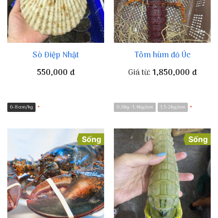
Sò Điệp Nhật
Tôm hùm đỏ Úc
550,000
đ
Giá từ:
1,850,000
đ
6-8 con/kg
0,6kg -1,4kg/con
1,5-2kg/con
*
*
Sống
Sống