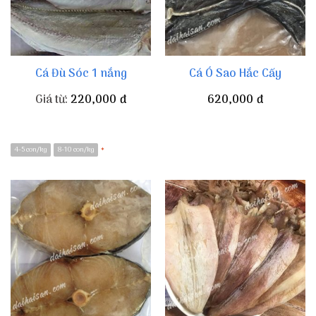
Cá Đù Sóc 1 nắng
Cá Ó Sao Hắc Cấy
Giá từ:
220,000
đ
620,000
đ
4-5 con/kg
8-10 con/kg
*