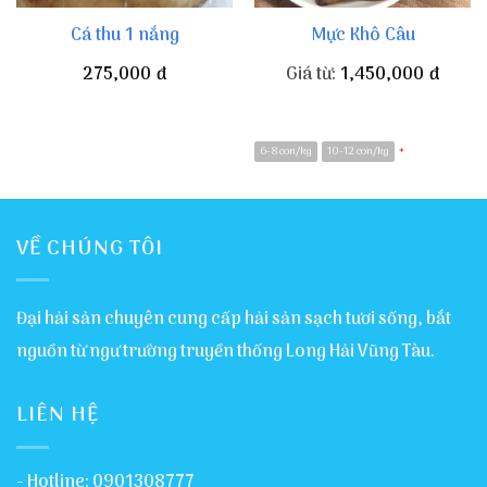
Cá thu 1 nắng
Mực Khô Câu
275,000
đ
Giá từ:
1,450,000
đ
6-8 con/kg
10-12 con/kg
*
VỀ CHÚNG TÔI
Đại hải sản chuyên cung cấp hải sản sạch tươi sống, bắt
nguồn từ ngư trường truyền thống Long Hải Vũng Tàu.
LIÊN HỆ
- Hotline: 0901308777