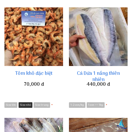
Cá Dứa 1 nắng thiên
Tôm khô đặc biệt
nhiên
70,000
đ
440,000
đ
Size lớn
Size nhỏ
Size trung
1-2 con/kg
1 con >= 1kg
*
*