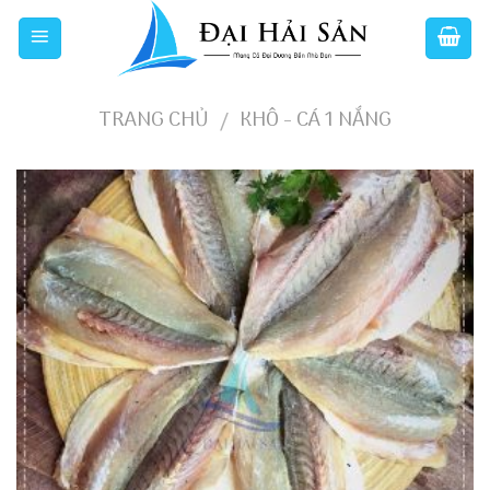
Skip
to
content
TRANG CHỦ
KHÔ - CÁ 1 NẮNG
/