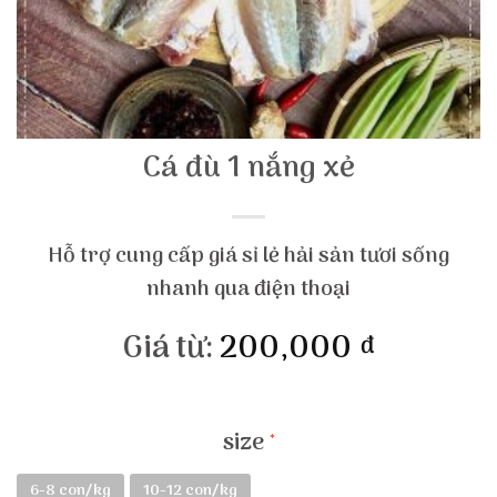
Cá đù 1 nắng xẻ
Hỗ trợ cung cấp giá sỉ lẻ hải sản tươi sống
nhanh qua điện thoại
Giá từ:
200,000
đ
size
6-8 con/kg
10-12 con/kg