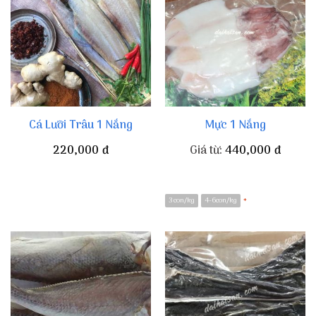
Cá Lưỡi Trâu 1 Nắng
Mực 1 Nắng
220,000
đ
Giá từ:
440,000
đ
3 con/kg
4-6con/kg
*