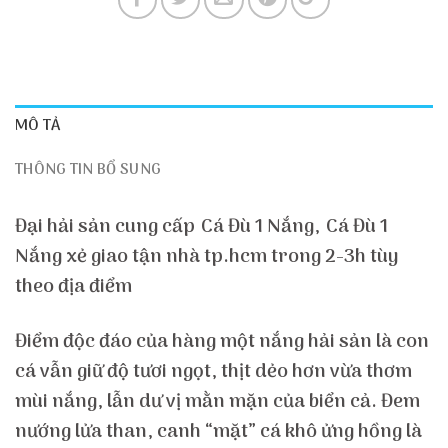
MÔ TẢ
THÔNG TIN BỔ SUNG
Đại hải sản cung cấp Cá Đù 1 Nắng, Cá Đù 1
Nắng xẻ giao tận nhà tp.hcm trong 2-3h tùy
theo địa điểm
Điểm độc đáo của hàng một nắng hải sản là con
cá vẫn giữ độ tươi ngọt, thịt dẻo hơn vừa thơm
mùi nắng, lẫn dư vị mằn mặn của biển cả. Đem
nướng lửa than, canh “mặt” cá khô ửng hồng là