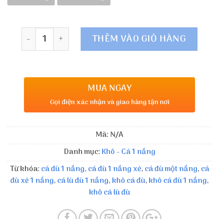
Số lượng
THÊM VÀO GIỎ HÀNG
MUA NGAY
Gọi điện xác nhận và giao hàng tận nơi
Mã:
N/A
Danh mục:
Khô - Cá 1 nắng
Từ khóa:
cá đù 1 nắng
,
cá đù 1 nắng xẻ
,
cá đù một nắng
,
cá
đù xẻ 1 nắng
,
cá lù đù 1 nắng
,
khô cá đù
,
khô cá đù 1 nắng
,
khô cá lù đù