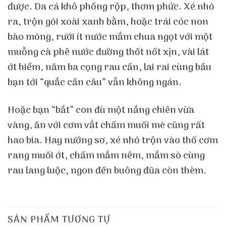
được. Da cá khô phồng rộp, thơm phức. Xé nhỏ
ra, trộn gỏi xoài xanh bằm, hoặc trái cóc non
bào mỏng, rưới ít nước mắm chua ngọt với một
muỗng cà phê nước đường thốt nốt xịn, vài lát
ớt hiểm, năm ba cọng rau cần, lai rai cùng bầu
bạn tới “quắc cần câu” vẫn không ngán.
Hoặc bạn “bắt” con đù một nắng chiên vừa
vàng, ăn với cơm vắt chấm muối mè cũng rất
hao bia. Hay nướng sơ, xé nhỏ trộn vào thố cơm
rang muối ớt, chấm mắm nêm, mắm sò cùng
rau lang luộc, ngon đến buông đũa còn thèm.
SẢN PHẨM TƯƠNG TỰ