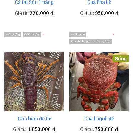
Cá Đù Sóc 1 nắng
Cua Pha Lê
Giá từ:
220,000
đ
Giá từ:
950,000
đ
4-5 con/kg
8-10 con/kg
>=2kg/con
*
*
Cua Pha lê ngộp tươi 1-3kg/con
Sống
Tôm hùm đỏ Úc
Cua huỳnh đế
Giá từ:
1,850,000
đ
Giá từ:
750,000
đ