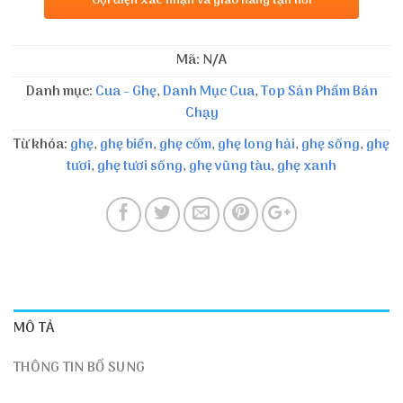
Gọi điện xác nhận và giao hàng tận nơi
Mã:
N/A
Danh mục:
Cua - Ghẹ
,
Danh Mục Cua
,
Top Sản Phẩm Bán
Chạy
Từ khóa:
ghẹ
,
ghẹ biển
,
ghẹ cốm
,
ghẹ long hải
,
ghẹ sống
,
ghẹ
tươi
,
ghẹ tươi sống
,
ghẹ vũng tàu
,
ghẹ xanh
MÔ TẢ
THÔNG TIN BỔ SUNG