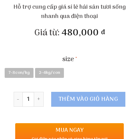
Hỗ trợ cung cấp giá sỉ lẻ hải sản tươi sống
nhanh qua điện thoại
Giá từ:
480,000
đ
size
7-8con/kg
2-4kg/con
Số lượng
THÊM VÀO GIỎ HÀNG
MUA NGAY