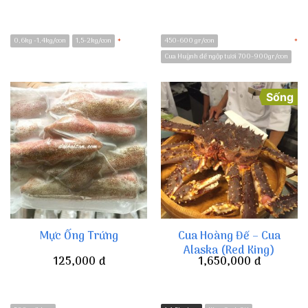
0,6kg -1,4kg/con
1,5-2kg/con
450-600 gr/con
*
*
Cua Huỳnh đế ngộp tươi 700-900gr/con
Sống
Cua Hoàng Đế – Cua
Mực Ống Trứng
Alaska (Red King)
125,000
đ
1,650,000
đ