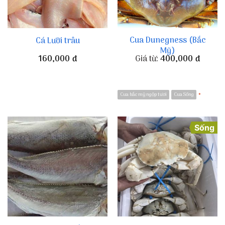
Cua Dunegness (Bắc
Cá Lưỡi trâu
Mỹ)
160,000
đ
Giá từ:
400,000
đ
Cua bắc mỹ ngộp tươi
Cua Sống
*
Sống