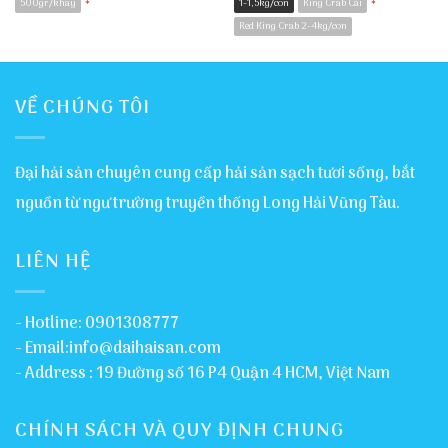
500gr/khay
1-1,5kg/con
King Crab Cái
*
*
Red King Crab 2-4kg/con
VỀ CHÚNG TÔI
Đại hải sản chuyên cung cấp hải sản sạch tươi sống, bắt
nguồn từ ngư trường truyền thống Long Hải Vũng Tàu.
LIÊN HỆ
- Hotline: 0901308777
- Email:info@daihaisan.com
- Address : 19 Đường số 16 P4 Quận 4 HCM, Việt Nam
CHÍNH SÁCH VÀ QUY ĐỊNH CHUNG