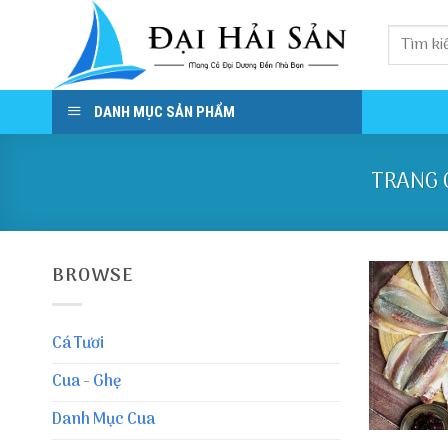
Skip
to
content
DANH MỤC SẢN PHẨM
TRANG 
BROWSE
Cá Tươi
Cua - Ghẹ
Danh Mục Cua