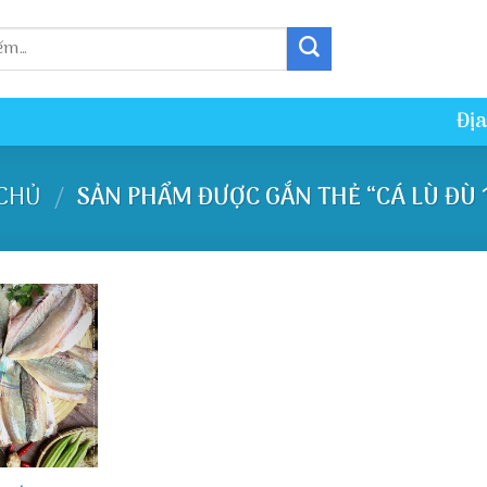
Địa
CHỦ
SẢN PHẨM ĐƯỢC GẮN THẺ “CÁ LÙ ĐÙ 
/