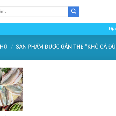
Địa
CHỦ
SẢN PHẨM ĐƯỢC GẮN THẺ “KHÔ CÁ ĐÙ
/