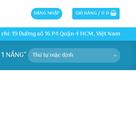
ĐĂNG NHẬP
GIỎ HÀNG /
0
Đ
 chỉ: 19 Đường số 16 P4 Quận 4 HCM, Việt Nam
 1 NẮNG”