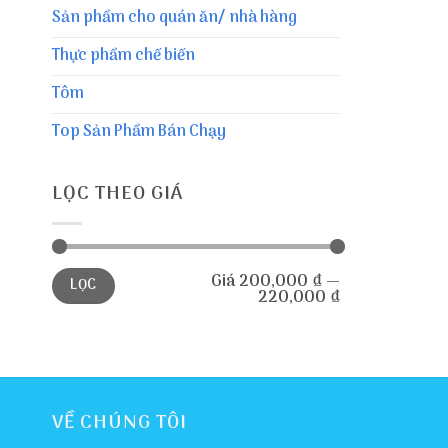
Sản phẩm cho quán ăn/ nhà hàng
Thực phẩm chế biến
Tôm
Top Sản Phẩm Bán Chạy
LỌC THEO GIÁ
Giá
Giá
Giá
200,000 ₫
—
LỌC
thấp
cao
220,000 ₫
nhất
nhất
VỀ CHÚNG TÔI