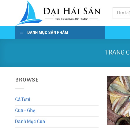
Skip
to
content
DANH MỤC SẢN PHẨM
TRANG 
BROWSE
Cá Tươi
Cua - Ghẹ
Danh Mục Cua