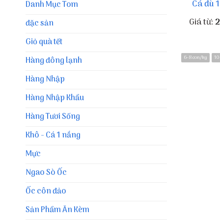
Cá đù 
Danh Mục Tom
Giá từ:
đặc sản
Giỏ quà tết
6-8 con/kg
10
Hàng đông lạnh
Hàng Nhập
Hàng Nhập Khẩu
Hàng Tươi Sống
Khô - Cá 1 nắng
Mực
Ngao Sò Ốc
Ốc côn đảo
Sản Phẩm Ăn Kèm