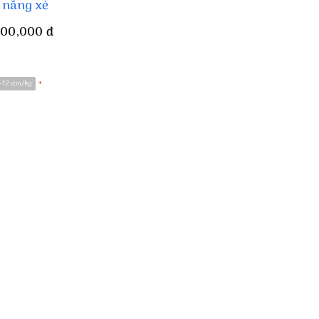
1 nắng xẻ
200,000
đ
-12 con/kg
*