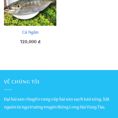
Cá Ngân
120,000
đ
VỀ CHÚNG TÔI
Đại hải sản chuyên cung cấp hải sản sạch tươi sống, bắt
nguồn từ ngư trường truyền thống Long Hải Vũng Tàu.