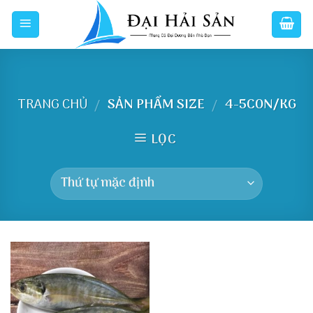
Skip
to
content
TRANG CHỦ
SẢN PHẨM SIZE
4-5CON/KG
/
/
LỌC