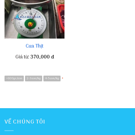
Cua Thịt
Giá từ:
370,000
đ
>600gr/con
2-3 con/kg
4-5 con/kg
*
VỀ CHÚNG TÔI