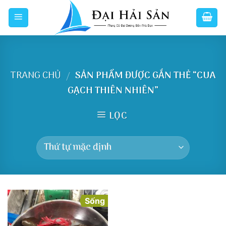
Skip
to
content
TRANG CHỦ
SẢN PHẨM ĐƯỢC GẮN THẺ “CUA
/
GẠCH THIÊN NHIÊN”
LỌC
Sống