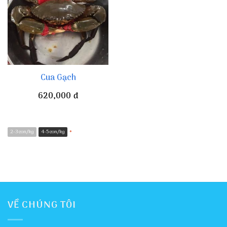
Cua Gạch
620,000
đ
2-3 con/kg
4-5 con/kg
*
VỀ CHÚNG TÔI