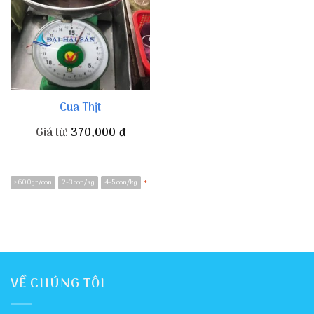
Cua Thịt
Giá từ:
370,000
đ
>600gr/con
2-3 con/kg
4-5 con/kg
*
VỀ CHÚNG TÔI