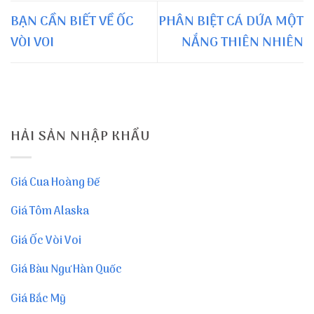
BẠN CẦN BIẾT VỀ ỐC
PHÂN BIỆT CÁ DỨA MỘT
VÒI VOI
NẮNG THIÊN NHIÊN
HẢI SẢN NHẬP KHẨU
Giá Cua Hoàng Đế
Giá Tôm Alaska
Giá Ốc Vòi Voi
Giá Bàu Ngư Hàn Quốc
Giá Bắc Mỹ