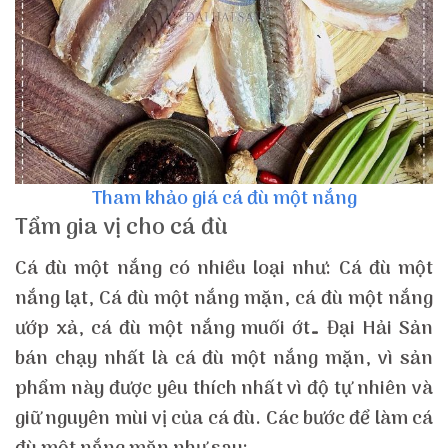
Tham khảo giá cá đù một nắng
Tẩm gia vị cho cá đù
Cá đù một nắng có nhiều loại như: Cá đù một
nắng lạt, Cá đù một nắng mặn, cá đù một nắng
ướp xả, cá đù một nắng muối ớt… Đại Hải Sản
bán chạy nhất là cá đù một nắng mặn, vì sản
phẩm này được yêu thích nhất vì độ tự nhiên và
giữ nguyên mùi vị của cá đù. Các bước để làm cá