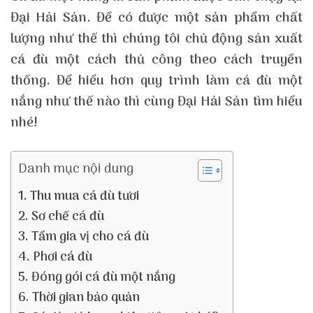
Đại Hải Sản. Để có được một sản phẩm chất
lượng như thế thì chúng tôi chủ động sản xuất
cá đù một cách thủ công theo cách truyền
thống. Để hiểu hơn quy trình làm cá đù một
nắng như thế nào thì cùng Đại Hải Sản tìm hiểu
nhé!
Danh mục nội dung
Thu mua cá đù tươi
Sơ chế cá đù
Tẩm gia vị cho cá đù
Phơi cá đù
Đóng gói cá đù một nắng
Thời gian bảo quản