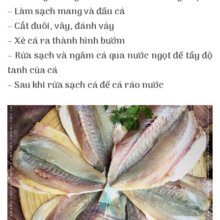
– Làm sạch mang và đầu cá
– Cắt đuôi, vây, đánh vảy
– Xẻ cá ra thành hình bướm
– Rửa sạch và ngâm cá qua nước ngọt để tẩy độ
tanh của cá
– Sau khi rửa sạch cá để cá ráo nước