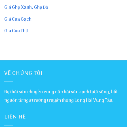
Giá Ghẹ Xanh, Ghẹ Đỏ
Giá Cua Gạch
Giá Cua Thịt
VỀ CHÚNG TÔI
Đại hải sản chuyên cung cấp hải sản sạch tươi sống, bắt
nguồn từ ngư trường truyền thống Long Hải Vũng Tàu.
LIÊN HỆ